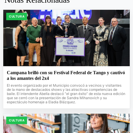
CULTURA
Campana brilló con su Festival Federal de Tango y cautivó
a los amantes del 2x4
El evento organizado por el Municipio convocó a vecinos y visitantes
de la mano de destacados shows y las atractivas competencias de
baile. El intendente Abella destacó “el gran éxito” de esta nueva edición
que se cerró con la presentación de Sandra Mihanovich y su
espectáculo homenaje a Eladia Blázquez.
CULTURA