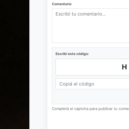
Comentario
Escribí este código:
H
Completá el captcha para publicar tu coment