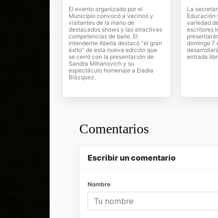
El evento organizado por el
La secretar
Municipio convocó a vecinos y
Educación y
visitantes de la mano de
variedad de
destacados shows y las atractivas
escritores 
competencias de baile. El
presentará
intendente Abella destacó “el gran
domingo 7 
éxito” de esta nueva edición que
desarrollar
se cerró con la presentación de
entrada libr
Sandra Mihanovich y su
espectáculo homenaje a Eladia
Blázquez.
Comentarios
Escribir un comentario
Nombre