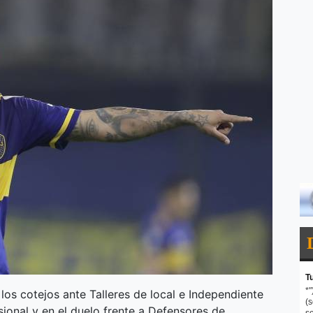
los cotejos ante Talleres de local e Independiente
sional y en el duelo frente a Defensores de