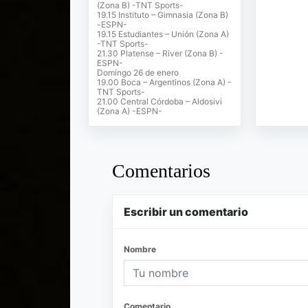
(Zona B) -TNT Sports-
19.15 Instituto – Gimnasia (Zona B)
-ESPN-
19.15 Estudiantes – Unión (Zona A)
-TNT Sports-
21.30 Platense – River (Zona B) -
ESPN-
Domingo 26 de enero
19.00 Boca – Argentinos (Zona A) -
TNT Sports-
21.00 Central Córdoba – Aldosivi
(Zona A) -ESPN-
Comentarios
Escribir un comentario
Nombre
Comentario