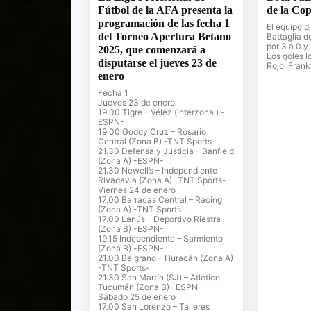
Fútbol de la AFA presenta la
de la Cop
programación de las fecha 1
El equipo d
del Torneo Apertura Betano
Battaglia de
por 3 a 0 
2025, que comenzará a
Los goles l
disputarse el jueves 23 de
Rojo, Frank
enero
Fecha 1
Jueves 23 de enero
19.00 Tigre – Vélez (interzonal) -
ESPN-
19.00 Godoy Cruz – Rosario
Central (Zona B) -TNT Sports-
21.30 Defensa y Justicia – Banfield
(Zona A) -ESPN-
21.30 Newell’s – Independiente
Rivadavia (Zona A) -TNT Sports-
Viernes 24 de enero
17.00 Barracas Central – Racing
(Zona A) -TNT Sports-
17.00 Lanús – Deportivo Riestra
(Zona B) -ESPN-
19.15 Independiente – Sarmiento
(Zona B) -ESPN-
21.00 Belgrano – Huracán (Zona A)
-TNT Sports-
21.30 San Martín (SJ) – Atlético
Tucumán (Zona B) -ESPN-
Sábado 25 de enero
17.00 San Lorenzo – Talleres