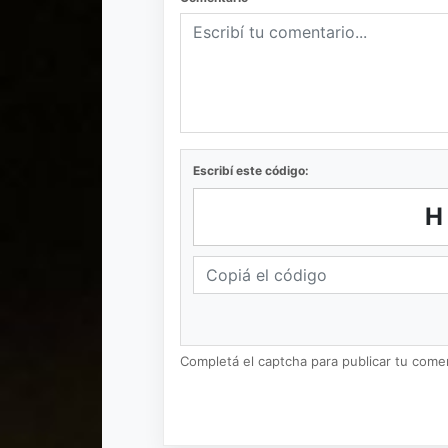
Escribí este código:
H
Completá el captcha para publicar tu coment