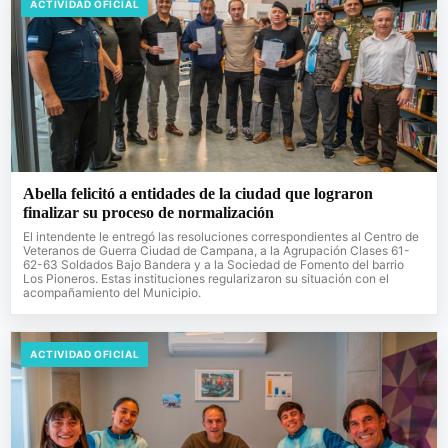
ACTIVIDAD OFICIAL
Abella felicitó a entidades de la ciudad que lograron
finalizar su proceso de normalización
El intendente le entregó las resoluciones correspondientes al Centro de
Veteranos de Guerra Ciudad de Campana, a la Agrupación Clases 61-
62-63 Soldados Bajo Bandera y a la Sociedad de Fomento del barrio
Los Pioneros. Estas instituciones regularizaron su situación con el
acompañamiento del Municipio.
ACTIVIDAD OFICIAL