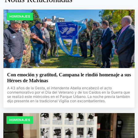
HOMENAJES
Con emoción y gratitud, Campana le rindió homenaje a sus
Héroes de Malvinas
A 43 años de la Gesta, el intendente Abella encabezó el acto
conmemorativo por el Día del Veterano y de los Caídos en la Guerra que
se realizó este miércoles en el Parque Urbano. La noche previa también
dijo presente en la tradicional Vigilia con excombatientes.
HOMENAJES