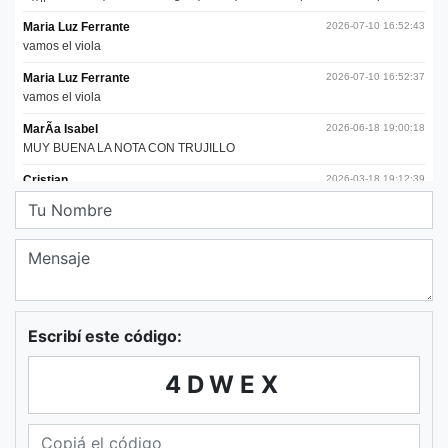
Escribí este código:
4DWEX