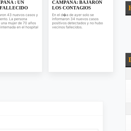
PANA : UN
CAMPANA: BAJARON
FALLECIDO
LOS CONTAGIOS
aron 43 nuevos casos y
En el d�a de ayer solo se
iento. La persona
informaron 34 nuevos casos
s una mujer de 70 años
positivos detectados y no hubo
internada en el hospital
vecinos fallecidos.