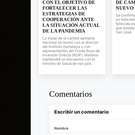
CON EL OBJETIVO DE
DE CAM
FORTALECER LAS
NUEVO 
ESTRATEGIAS DE
Se confirm
COOPERACIÓN ANTE
un fallecim
fallecida e
LA SITUACIÓN ACTUAL
que estaba 
DE LA PANDEMIA
San José.
La titular de la cartera sanitaria
nacional se reunió con el director
del Instituto Gamaleya y con
representantes del Fondo Ruso de
Inversión Directa (RDIF). Mañana
mantendrá un encuentro con el
ministro de Salud de ese país.
Comentarios
Escribir un comentario
Nombre