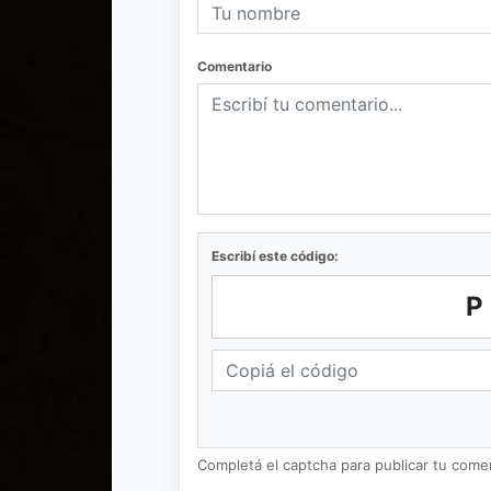
Comentario
Escribí este código:
P
Completá el captcha para publicar tu coment