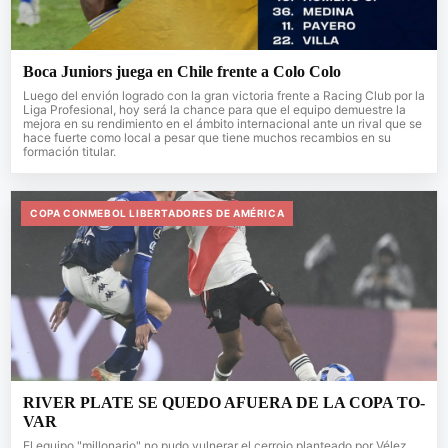
Boca Juniors juega en Chile frente a Colo Colo
Luego del envión logrado con la gran victoria frente a Racing Club por la
Liga Profesional, hoy será la chance para que el equipo demuestre la
mejora en su rendimiento en el ámbito internacional ante un rival que se
hace fuerte como local a pesar que tiene muchos recambios en su
formación titular.
COPA CONMEBOL LIBERTADORES DE AMÉRICA
RIVER PLATE SE QUEDO AFUERA DE LA COPA TO-
VAR
El equipo "millonario" no pudo vulnerar el cerrojo planteado por Vélez