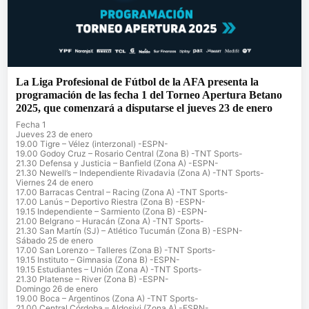
La Liga Profesional de Fútbol de la AFA presenta la
programación de las fecha 1 del Torneo Apertura Betano
2025, que comenzará a disputarse el jueves 23 de enero
Fecha 1
Jueves 23 de enero
19.00 Tigre – Vélez (interzonal) -ESPN-
19.00 Godoy Cruz – Rosario Central (Zona B) -TNT Sports-
21.30 Defensa y Justicia – Banfield (Zona A) -ESPN-
21.30 Newell’s – Independiente Rivadavia (Zona A) -TNT Sports-
Viernes 24 de enero
17.00 Barracas Central – Racing (Zona A) -TNT Sports-
17.00 Lanús – Deportivo Riestra (Zona B) -ESPN-
19.15 Independiente – Sarmiento (Zona B) -ESPN-
21.00 Belgrano – Huracán (Zona A) -TNT Sports-
21.30 San Martín (SJ) – Atlético Tucumán (Zona B) -ESPN-
Sábado 25 de enero
17.00 San Lorenzo – Talleres (Zona B) -TNT Sports-
19.15 Instituto – Gimnasia (Zona B) -ESPN-
19.15 Estudiantes – Unión (Zona A) -TNT Sports-
21.30 Platense – River (Zona B) -ESPN-
Domingo 26 de enero
19.00 Boca – Argentinos (Zona A) -TNT Sports-
21.00 Central Córdoba – Aldosivi (Zona A) -ESPN-