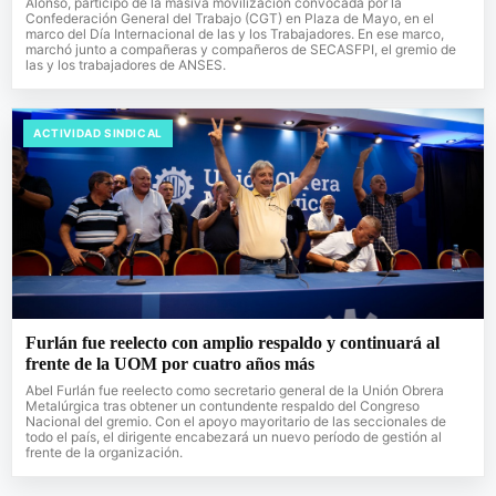
Alonso, participó de la masiva movilización convocada por la
Confederación General del Trabajo (CGT) en Plaza de Mayo, en el
marco del Día Internacional de las y los Trabajadores. En ese marco,
marchó junto a compañeras y compañeros de SECASFPI, el gremio de
las y los trabajadores de ANSES.
ACTIVIDAD SINDICAL
Furlán fue reelecto con amplio respaldo y continuará al
frente de la UOM por cuatro años más
Abel Furlán fue reelecto como secretario general de la Unión Obrera
Metalúrgica tras obtener un contundente respaldo del Congreso
Nacional del gremio. Con el apoyo mayoritario de las seccionales de
todo el país, el dirigente encabezará un nuevo período de gestión al
frente de la organización.