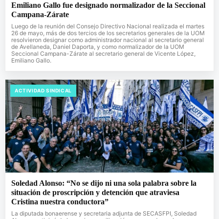
Emiliano Gallo fue designado normalizador de la Seccional
Campana-Zárate
Luego de la reunión del Consejo Directivo Nacional realizada el martes
26 de mayo, más de dos tercios de los secretarios generales de la UOM
resolvieron designar como administrador nacional al secretario general
de Avellaneda, Daniel Daporta, y como normalizador de la UOM
Seccional Campana-Zárate al secretario general de Vicente López,
Emiliano Gallo.
ACTIVIDAD SINDICAL
Soledad Alonso: “No se dijo ni una sola palabra sobre la
situación de proscripción y detención que atraviesa
Cristina nuestra conductora”
La diputada bonaerense y secretaria adjunta de SECASFPI, Soledad