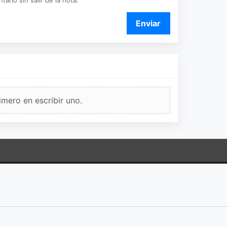
ario sin salir de la nota.
Enviar
imero en escribir uno.