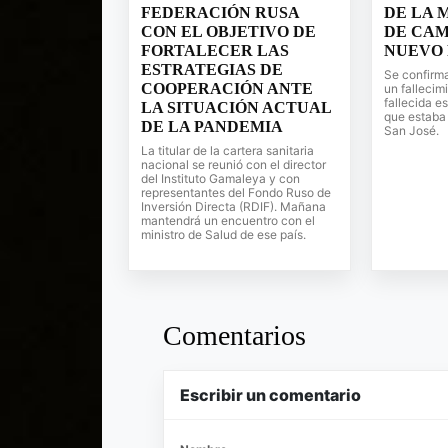
FEDERACIÓN RUSA
DE LA 
CON EL OBJETIVO DE
DE CAM
FORTALECER LAS
NUEVO 
ESTRATEGIAS DE
Se confirm
COOPERACIÓN ANTE
un fallecim
fallecida e
LA SITUACIÓN ACTUAL
que estaba 
DE LA PANDEMIA
San José.
La titular de la cartera sanitaria
nacional se reunió con el director
del Instituto Gamaleya y con
representantes del Fondo Ruso de
Inversión Directa (RDIF). Mañana
mantendrá un encuentro con el
ministro de Salud de ese país.
Comentarios
Escribir un comentario