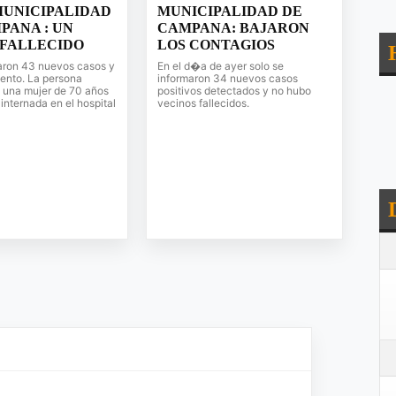
MUNICIPALIDAD
MUNICIPALIDAD DE
PANA : UN
CAMPANA: BAJARON
FALLECIDO
LOS CONTAGIOS
aron 43 nuevos casos y
En el d�a de ayer solo se
iento. La persona
informaron 34 nuevos casos
s una mujer de 70 años
positivos detectados y no hubo
internada en el hospital
vecinos fallecidos.