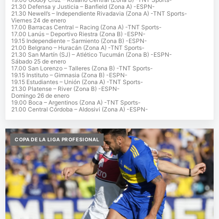
21.30 Defensa y Justicia – Banfield (Zona A) -ESPN-
21.30 Newell’s – Independiente Rivadavia (Zona A) -TNT Sports-
Viernes 24 de enero
17.00 Barracas Central – Racing (Zona A) -TNT Sports-
17.00 Lanús – Deportivo Riestra (Zona B) -ESPN-
19.15 Independiente – Sarmiento (Zona B) -ESPN-
21.00 Belgrano – Huracán (Zona A) -TNT Sports-
21.30 San Martín (SJ) – Atlético Tucumán (Zona B) -ESPN-
Sábado 25 de enero
17.00 San Lorenzo – Talleres (Zona B) -TNT Sports-
19.15 Instituto – Gimnasia (Zona B) -ESPN-
19.15 Estudiantes – Unión (Zona A) -TNT Sports-
21.30 Platense – River (Zona B) -ESPN-
Domingo 26 de enero
19.00 Boca – Argentinos (Zona A) -TNT Sports-
21.00 Central Córdoba – Aldosivi (Zona A) -ESPN-
COPA DE LA LIGA PROFESIONAL