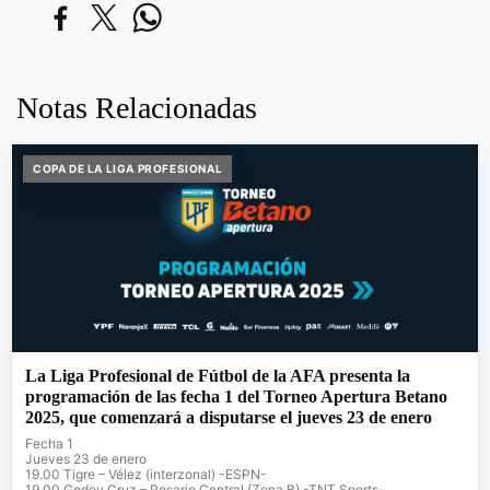
Notas Relacionadas
COPA DE LA LIGA PROFESIONAL
La Liga Profesional de Fútbol de la AFA presenta la
programación de las fecha 1 del Torneo Apertura Betano
2025, que comenzará a disputarse el jueves 23 de enero
Fecha 1
Jueves 23 de enero
19.00 Tigre – Vélez (interzonal) -ESPN-
19.00 Godoy Cruz – Rosario Central (Zona B) -TNT Sports-