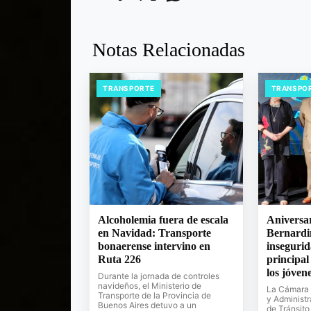
Notas Relacionadas
TRANSPORTE
TRANSPO
Alcoholemia fuera de escala
Anivers
en Navidad: Transporte
Bernardi
bonaerense intervino en
insegurida
Ruta 226
principal
los jóven
Durante la jornada de controles
navideños, el Ministerio de
La Cámara 
Transporte de la Provincia de
y Administr
Buenos Aires detuvo a un
de Tránsito