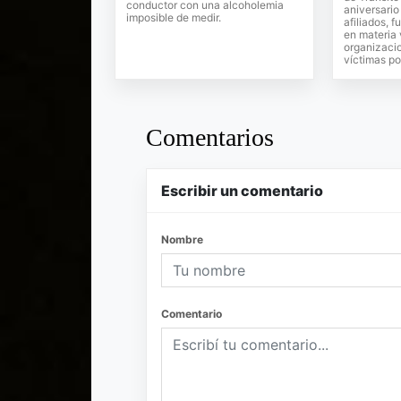
conductor con una alcoholemia
aniversario
imposible de medir.
afiliados, f
en materia 
organizacio
víctimas po
Comentarios
Escribir un comentario
Nombre
Comentario