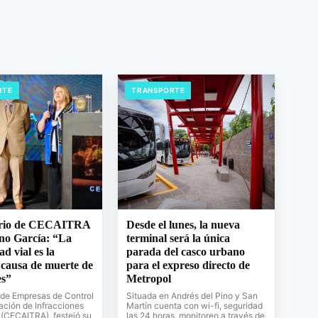
RTE
TRANSPORTE
ario de CECAITRA
Desde el lunes, la nueva
no García: “La
terminal será la única
d vial es la
parada del casco urbano
 causa de muerte de
para el expreso directo de
es”
Metropol
de Empresas de Control
Situada en Andrés del Pino y San
ación de Infracciones
Martín cuenta con wi-fi, seguridad
 (CECAITRA), festejó su
las 24 horas, monitoreo a través de