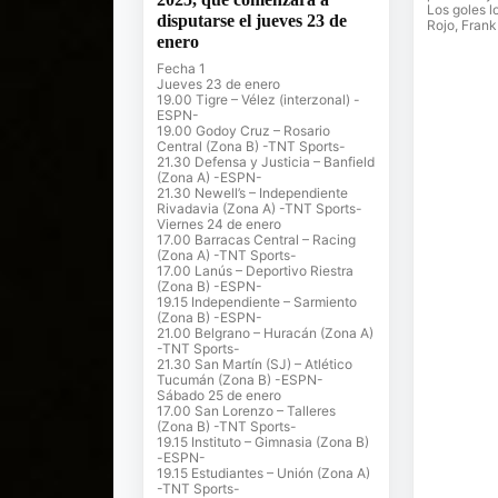
Los goles l
disputarse el jueves 23 de
Rojo, Frank
enero
Fecha 1
Jueves 23 de enero
19.00 Tigre – Vélez (interzonal) -
ESPN-
19.00 Godoy Cruz – Rosario
Central (Zona B) -TNT Sports-
21.30 Defensa y Justicia – Banfield
(Zona A) -ESPN-
21.30 Newell’s – Independiente
Rivadavia (Zona A) -TNT Sports-
Viernes 24 de enero
17.00 Barracas Central – Racing
(Zona A) -TNT Sports-
17.00 Lanús – Deportivo Riestra
(Zona B) -ESPN-
19.15 Independiente – Sarmiento
(Zona B) -ESPN-
21.00 Belgrano – Huracán (Zona A)
-TNT Sports-
21.30 San Martín (SJ) – Atlético
Tucumán (Zona B) -ESPN-
Sábado 25 de enero
17.00 San Lorenzo – Talleres
(Zona B) -TNT Sports-
19.15 Instituto – Gimnasia (Zona B)
-ESPN-
19.15 Estudiantes – Unión (Zona A)
-TNT Sports-