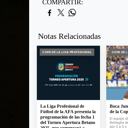
COMPARTIR:
Notas Relacionadas
COPA DE LA LIGA PROFESIONAL
COPA DE 
La Liga Profesional de
Boca Juni
Fútbol de la AFA presenta la
de la Cop
programación de las fecha 1
El equipo d
del Torneo Apertura Betano
Battaglia de
por 3 a 0 
2025, que comenzará a