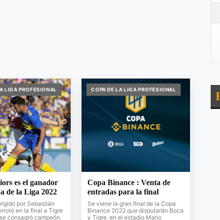
LA LIGA PROFESIONAL
COPA DE LA LIGA PROFESIONAL
ors es el ganador
Copa Binance : Venta de
a de la Liga 2022
entradas para la final
irigido por Sebastián
Se viene la gran final de la Copa
rrotó en la final a Tigre
Binance 2022 que disputarán Boca
y se consagró campeón.
y Tigre, en el estadio Mario