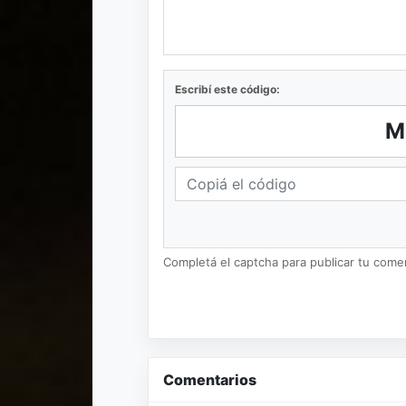
Escribí este código:
M
Completá el captcha para publicar tu coment
Comentarios