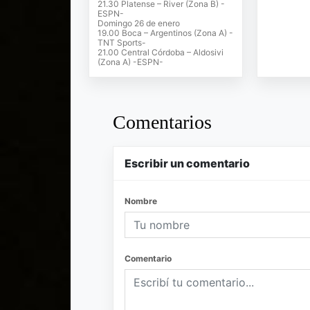
21.30 Platense – River (Zona B) -
ESPN-
Domingo 26 de enero
19.00 Boca – Argentinos (Zona A) -
TNT Sports-
21.00 Central Córdoba – Aldosivi
(Zona A) -ESPN-
Comentarios
Escribir un comentario
Nombre
Comentario