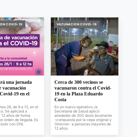
ON COVID-19
VACUNACION COVID-19
ará una jornada
Cerca de 300 vecinos se
e vacunación
vacunaron contra el Covid-
 Covid-19 en el
19 en la Plaza Eduardo
Costa
nes 26, de 9 a 12, en el
En un nuevo operativo, la
o. Se aplicará a
Secretaría de Salud aplicó
 12 años de forma
alrededor de 300 dosis bivariante
por orden de llegada. Es
–compuesta por la cepa original y
sistir con DNI.
Omicron- a personas mayores de
12 años.