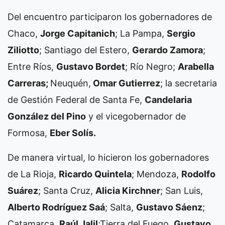
Del encuentro participaron los gobernadores de
Chaco,
Jorge Capitanich
; La Pampa,
Sergio
Ziliotto
; Santiago del Estero,
Gerardo Zamora
;
Entre Ríos,
Gustavo Bordet
; Río Negro;
Arabella
Carreras;
Neuquén,
Omar Gutierrez
; la secretaria
de Gestión Federal de Santa Fe,
Candelaria
González del Pino
y el vicegobernador de
Formosa,
Eber Solís.
De manera virtual, lo hicieron los gobernadores
de La Rioja,
Ricardo Quintela
; Mendoza,
Rodolfo
Suárez
; Santa Cruz,
Alicia Kirchner
; San Luis,
Alberto Rodríguez Saá
; Salta,
Gustavo Sáenz
;
Catamarca,
Raúl Jalil
;Tierra del Fuego,
Gustavo