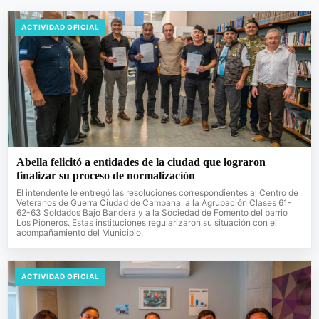
ACTIVIDAD OFICIAL
Abella felicitó a entidades de la ciudad que lograron
finalizar su proceso de normalización
El intendente le entregó las resoluciones correspondientes al Centro de
Veteranos de Guerra Ciudad de Campana, a la Agrupación Clases 61-
62-63 Soldados Bajo Bandera y a la Sociedad de Fomento del barrio
Los Pioneros. Estas instituciones regularizaron su situación con el
acompañamiento del Municipio.
ACTIVIDAD OFICIAL