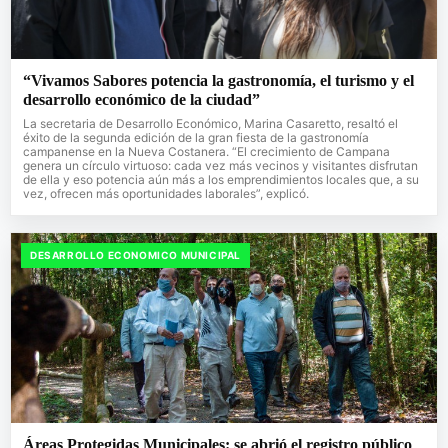
“Vivamos Sabores potencia la gastronomía, el turismo y el
desarrollo económico de la ciudad”
La secretaria de Desarrollo Económico, Marina Casaretto, resaltó el
éxito de la segunda edición de la gran fiesta de la gastronomía
campanense en la Nueva Costanera. “El crecimiento de Campana
genera un círculo virtuoso: cada vez más vecinos y visitantes disfrutan
de ella y eso potencia aún más a los emprendimientos locales que, a su
vez, ofrecen más oportunidades laborales”, explicó.
DESARROLLO ECONOMICO MUNICIPAL
Áreas Protegidas Municipales: se abrió el registro público