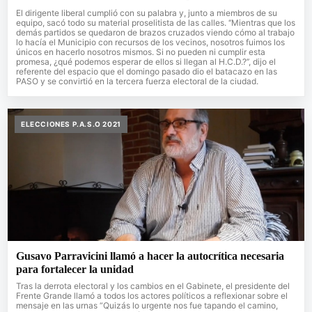
El dirigente liberal cumplió con su palabra y, junto a miembros de su
equipo, sacó todo su material proselitista de las calles. ‘’Mientras que los
demás partidos se quedaron de brazos cruzados viendo cómo al trabajo
lo hacía el Municipio con recursos de los vecinos, nosotros fuimos los
únicos en hacerlo nosotros mismos. Si no pueden ni cumplir esta
promesa, ¿qué podemos esperar de ellos si llegan al H.C.D.?’’, dijo el
referente del espacio que el domingo pasado dio el batacazo en las
PASO y se convirtió en la tercera fuerza electoral de la ciudad.
ELECCIONES P.A.S.O 2021
Gusavo Parravicini llamó a hacer la autocrítica necesaria
para fortalecer la unidad
Tras la derrota electoral y los cambios en el Gabinete, el presidente del
Frente Grande llamó a todos los actores políticos a reflexionar sobre el
mensaje en las urnas “Quizás lo urgente nos fue tapando el camino,