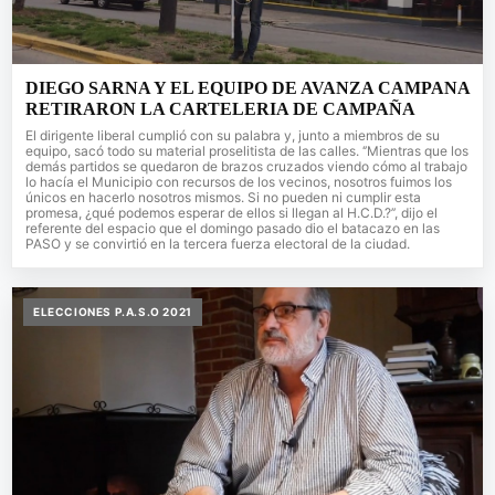
DIEGO SARNA Y EL EQUIPO DE AVANZA CAMPANA
RETIRARON LA CARTELERIA DE CAMPAÑA
El dirigente liberal cumplió con su palabra y, junto a miembros de su
equipo, sacó todo su material proselitista de las calles. ‘’Mientras que los
demás partidos se quedaron de brazos cruzados viendo cómo al trabajo
lo hacía el Municipio con recursos de los vecinos, nosotros fuimos los
únicos en hacerlo nosotros mismos. Si no pueden ni cumplir esta
promesa, ¿qué podemos esperar de ellos si llegan al H.C.D.?’’, dijo el
referente del espacio que el domingo pasado dio el batacazo en las
PASO y se convirtió en la tercera fuerza electoral de la ciudad.
ELECCIONES P.A.S.O 2021