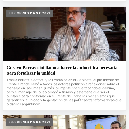
ELECCIONES P.A.S.O 2021
Gusavo Parravicini llamó a hacer la autocrítica necesaria
para fortalecer la unidad
Tras la derrota electoral y los cambios en el Gabinete, el presidente del
Frente Grande llamó a todos los actores políticos a reflexionar sobre el
mensaje en las urnas “Quizás lo urgente nos fue tapando el camino,
pero el mensaje del pueblo llegó a tiempo y este tiene que ser el
puntapié para conformar en el Frente de Todos los mecanismos que
garanticen la unidad y la gestación de las políticas transformadoras que
piden los argentinos”.
ELECCIONES P.A.S.O 2021