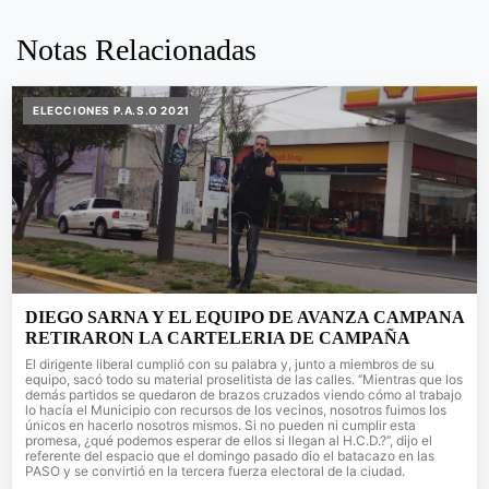
Notas Relacionadas
ELECCIONES P.A.S.O 2021
DIEGO SARNA Y EL EQUIPO DE AVANZA CAMPANA
RETIRARON LA CARTELERIA DE CAMPAÑA
El dirigente liberal cumplió con su palabra y, junto a miembros de su
equipo, sacó todo su material proselitista de las calles. ‘’Mientras que los
demás partidos se quedaron de brazos cruzados viendo cómo al trabajo
lo hacía el Municipio con recursos de los vecinos, nosotros fuimos los
únicos en hacerlo nosotros mismos. Si no pueden ni cumplir esta
promesa, ¿qué podemos esperar de ellos si llegan al H.C.D.?’’, dijo el
referente del espacio que el domingo pasado dio el batacazo en las
PASO y se convirtió en la tercera fuerza electoral de la ciudad.