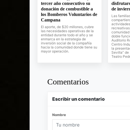
tercer año consecutivo su
disfrutar
donación de combustible a
de invier
los Bomberos Voluntarios de
Las familia
Campana
compartier
actividades 
El aporte, de $20 millones, cubre
recreativas
las necesidades operativas de la
comunidad 
entidad durante todo el año y se
doble funci
enmarca en la estrategia de
Auditorio R
inversión social de la compañía
Centro Indu
hacia la comunidad donde tiene su
la presenta
mayor operación.
Sevilla” de
Teatro Pedr
Comentarios
Escribir un comentario
Nombre