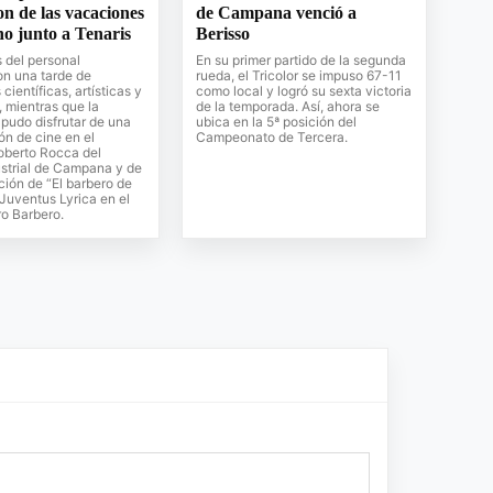
on de las vacaciones
de Campana venció a
no junto a Tenaris
Berisso
s del personal
En su primer partido de la segunda
on una tarde de
rueda, el Tricolor se impuso 67-11
científicas, artísticas y
como local y logró su sexta victoria
, mientras que la
de la temporada. Así, ahora se
pudo disfrutar de una
ubica en la 5ª posición del
ón de cine en el
Campeonato de Tercera.
oberto Rocca del
strial de Campana y de
ción de “El barbero de
 Juventus Lyrica en el
o Barbero.