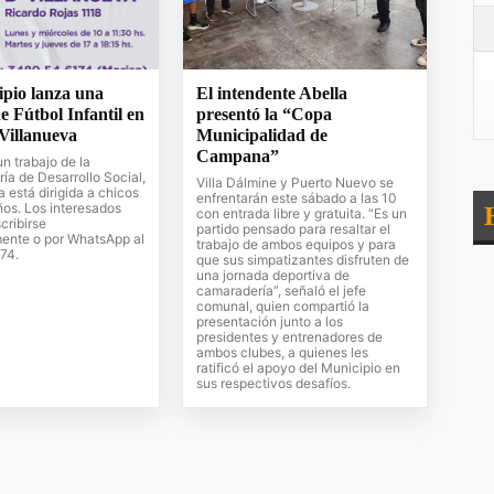
ipio lanza una
El intendente Abella
e Fútbol Infantil en
presentó la “Copa
 Villanueva
Municipalidad de
Campana”
un trabajo de la
ía de Desarrollo Social,
Villa Dálmine y Puerto Nuevo se
a está dirigida a chicos
enfrentarán este sábado a las 10
ños. Los interesados
con entrada libre y gratuita. “Es un
cribirse
partido pensado para resaltar el
mente o por WhatsApp al
trabajo de ambos equipos y para
74.
que sus simpatizantes disfruten de
una jornada deportiva de
camaradería”, señaló el jefe
comunal, quien compartió la
presentación junto a los
presidentes y entrenadores de
ambos clubes, a quienes les
ratificó el apoyo del Municipio en
sus respectivos desafíos.