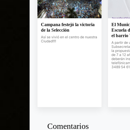
Campana festejó la victoria
El Munic
de la Selección
Escuela d
el barrio
Así se vivió en el centro de nuestra
Ciudad!!!!
A partir de 
Subsecretar
la propuest
de 7 a 12 a
deberán ins
telefónica
3489 54 61
Comentarios