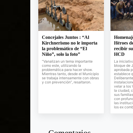
Concejales Juntos : “Al
Homenaje 
Kirchnerismo no le importa
Héroes d
la problemático de “El
recibir su
Niño”, solo la foto”
HCD
“Vanalizan un tema importante
La iniciativ
como este, utilizando la
bloque de 
problemática para hacer show.
aprobada p
Mientras tanto, desde el Municipio
establece 
se trabaja intensamente con obras
Deliberant
y con prevención”, resaltaron.
instalacion
velar a los
la ciudad, c
sus familias
con profun
las institu
los ex comb
Comentarios