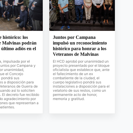
histórico: los
Juntos por Campana
e Malvinas podrán
impulsó un reconocimiento
 último adiós en el
histórico para honrar a los
Veteranos de Malvinas
a, impulsada por el
El HCD aprobó por unanimidad un
Juntos por Campana y
proyecto presentado por el bloque
or unanimidad,
oficialista que establece que, ante
que el Concejo
el fallecimiento de un ex
e pondrá sus
combatiente de la ciudad, el
es a disposición para
cuerpo legislativo pondrá sus
 Veteranos de Guerra de
instalaciones a disposición para el
uando así lo soliciten
velatorio de sus restos, como un
. El decreto fue recibido
permanente acto de honor,
do agradecimiento por
memoria y gratitud.
ciones que representan a
atientes.