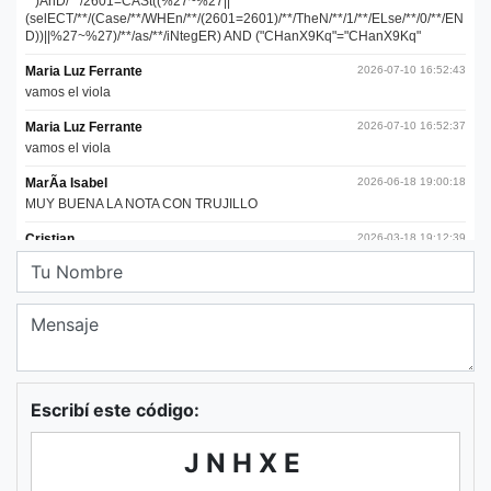
Escribí este código:
JNHXE