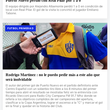
Puerto Nuevo perdió con Real Pilar por 1 a 0
El equipo dirigido por Alejandro Albamonte perdió 1 a 0 en condición de
local con Real Pilar. El gol de la visita lo convirtió el jugador Emiliano
Tabone.
FUTBOL PRIMERA D
Rodrigo Martínez : no le puedo pedir más a este año que
será inolvidable
El autor del primer gol de Puerto Nuevo en el partido definitorio ante
Centro Español con un soberbio tiro libre a los 8 minutos del primer
tiempo para abrir el resultado se mostraba feliz en la entrevista con
Ricardo Stecconi para Radio City Campana FM 91.7 Mhz donde se
refería a los objetivos cumplidos de ser campeones del apertura,
clasificar a la Copa Argentina, lograr el ascenso a la "C" y marcar el gol
en la final y quedar en la historia del Club.