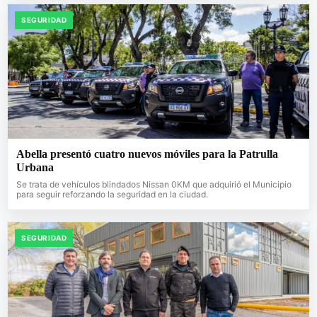
SEGURIDAD
Abella presentó cuatro nuevos móviles para la Patrulla
Urbana
Se trata de vehículos blindados Nissan 0KM que adquirió el Municipio
para seguir reforzando la seguridad en la ciudad.
SEGURIDAD