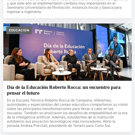
y que este año se implementaron cambios muy importantes en el
Seminario Universitario de Nivelación, instancia inicial y básica para
ingresar a ingeniería.
EDUCACION
Día de la Educación Roberto Rocca: un encuentro para
pensar el futuro
En la Escuela Técnica Roberto Rocca de Campana, referentes,
autoridades y especialistas del campo educativo compartieron su visión
sobre las principales transformaciones para llevar a cabo en las
escuelas. También se analizaron los desafíos de empleabilidad en la era
de la inteligencia artificial. Además, estudiantes de la institución
exhibieron sus proyectos tecnológicos más innovadores. Abrió la
jornada Andrea Previtali, presidente de Tenaris para Cono Sur.