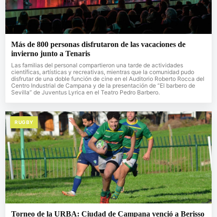
Más de 800 personas disfrutaron de las vacaciones de
invierno junto a Tenaris
Las familias del personal compartieron una tarde de actividades
científicas, artísticas y recreativas, mientras que la comunidad pudo
disfrutar de una doble función de cine en el Auditorio Roberto Rocca del
Centro Industrial de Campana y de la presentación de “El barbero de
Sevilla” de Juventus Lyrica en el Teatro Pedro Barbero.
RUGBY
Torneo de la URBA: Ciudad de Campana venció a Berisso