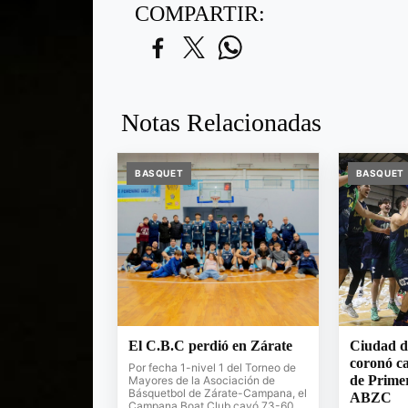
COMPARTIR:
Notas Relacionadas
BASQUET
BASQUET
El C.B.C perdió en Zárate
Ciudad d
coronó c
Por fecha 1-nivel 1 del Torneo de
de Primer
Mayores de la Asociación de
Básquetbol de Zárate-Campana, el
ABZC
Campana Boat Club cayó 73-60