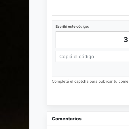
Escribí este código:
Completá el captcha para publicar tu coment
Comentarios