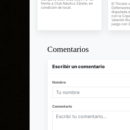
frente a Club Náutico Zárate, en
El Tricolor
condición de local.
Defensores 
disputada 
con la Copa
Valentín Ri
juego con 2
Comentarios
Escribir un comentario
Nombre
Comentario