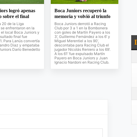
iors logró apenas
Boca Juniors recuperó la
 sobre el final
memoria y volvió al triunfo
a 20 de la Liga
Boca Juniors derrotó a Racing
 se enfrentaron en la
Club por 3 a 1 en la Bombonera
l local Boca Juniors y
con goles de Martín Payero a los
sultado final fue
3’, Guillermo Fernández a los 6’ y
1. Para Lanús convertía
Miguel Merentiel a los 90’,
eandro Diaz y empataba
descontaba para Racing Club el
Juniors Darío Benedetto
jugador Nicolás Reniero a los 69’.
A los 61’ fue expulsado Martín
Payero en Boca Juniors y Juan
Ignacio Nardoni en Racing Club.