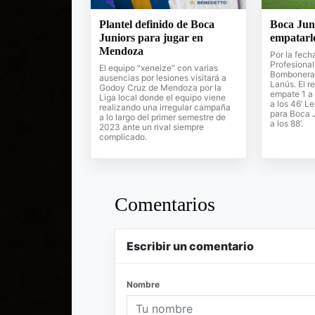
Plantel definido de Boca
Boca Jun
Juniors para jugar en
empatarlo
Mendoza
Por la fech
Profesional
El equipo "xeneize" con varias
Bombonera e
ausencias por lesiones visitará a
Lanús. El re
Godoy Cruz de Mendoza por la
empate 1 a 
Liga local donde el equipo viene
a los 46’ L
realizando una irregular campaña
para Boca 
a lo largo del primer semestre de
a los 88’.
2023 ante un rival siempre
complicado.
Comentarios
Escribir un comentario
Nombre