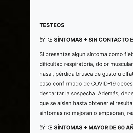
TESTEOS
ðŸ“Œ
SÍNTOMAS + SIN CONTACTO 
Si presentas algún síntoma como fieb
dificultad respiratoria, dolor muscula
nasal, pérdida brusca de gusto u olfa
caso confirmado de COVID-19 debes t
descartar la sospecha. Además, debes
que se aíslen hasta obtener el resultad
síntomas no mejoran o empeoran, rea
ðŸ“Œ
SÍNTOMAS + MAYOR DE 60 A