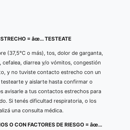
ESTRECHO =
âœ… TESTEATE
re (37,5°C o más), tos, dolor de garganta,
r, cefalea, diarrea y/o vómitos, congestión
to, y no tuviste contacto estrecho con un
estearte y aislarte hasta confirmar o
 avisarle a tus contactos estrechos para
o. Si tenés dificultad respiratoria, o los
lizá una consulta médica.
ÑOS O CON FACTORES DE RIESGO =
âœ…