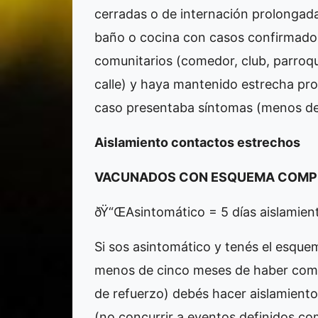
cerradas o de internación prolongad
baño o cocina con casos confirmados
comunitarios (comedor, club, parroqu
calle) y haya mantenido estrecha pr
caso presentaba síntomas (menos de 
Aislamiento contactos estrechos
VACUNADOS CON ESQUEMA COMP
ðŸ“ŒAsintomático = 5 días aislamien
Si sos asintomático y tenés el esque
menos de cinco meses de haber comple
de refuerzo) debés hacer aislamiento
(no concurrir a eventos definidos c