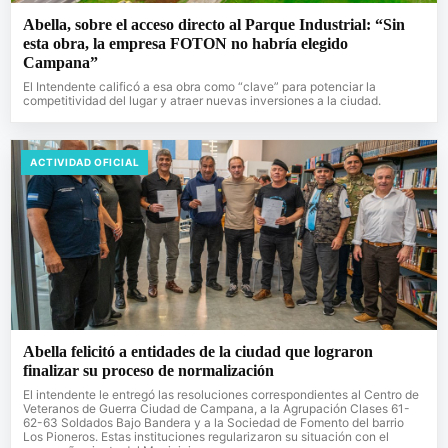
Abella, sobre el acceso directo al Parque Industrial: “Sin
esta obra, la empresa FOTON no habría elegido
Campana”
El Intendente calificó a esa obra como “clave” para potenciar la
competitividad del lugar y atraer nuevas inversiones a la ciudad.
ACTIVIDAD OFICIAL
Abella felicitó a entidades de la ciudad que lograron
finalizar su proceso de normalización
El intendente le entregó las resoluciones correspondientes al Centro de
Veteranos de Guerra Ciudad de Campana, a la Agrupación Clases 61-
62-63 Soldados Bajo Bandera y a la Sociedad de Fomento del barrio
Los Pioneros. Estas instituciones regularizaron su situación con el