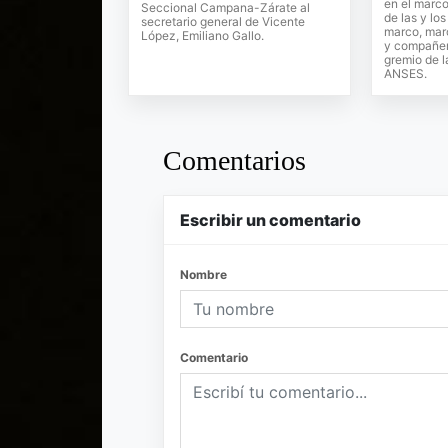
en el marco
Seccional Campana-Zárate al
de las y lo
secretario general de Vicente
marco, mar
López, Emiliano Gallo.
y compañer
gremio de l
ANSES.
Comentarios
Escribir un comentario
Nombre
Comentario