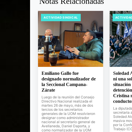
Notas Relacionadas
ACTIVIDAD SINDICAL
ACTIVIDA
Emiliano Gallo fue
Soledad A
designado normalizador de
ni una so
la Seccional Campana-
situación
Zárate
detención
Cristina 
Luego de la reunión del Consejo
conducto
Directivo Nacional realizada el
martes 26 de mayo, más de dos
La diputad
tercios de los secretarios
secretaria
generales de la UOM resolvieron
Soledad Alo
designar como administrador
masiva mov
nacional al secretario general de
por la Conf
Avellaneda, Daniel Daporta, y
Trabajo (C
como normalizador de la UOM