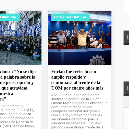
D SINDICAL
ACTIVIDAD SINDICAL
lonso: “No se dijo
Furlán fue reelecto con
la palabra sobre la
amplio respaldo y
 de proscripción y
continuará al frente de la
 que atraviesa
UOM por cuatro años más
nuestra
Abel Furlán fue reelecto como
ra”
secretario general de la Unión
Obrera Metalúrgica tras obtener un
a bonaerense y
contundente respaldo del
 adjunta de SECASFPI,
Congreso Nacional del gremio.
nso, participó de la
Con el apoyo mayoritario de las
ilización convocada
seccionales de todo el país, el
ederación General del
dirigente encabezará un nuevo
GT) en Plaza de Mayo,
período de gestión al frente de la