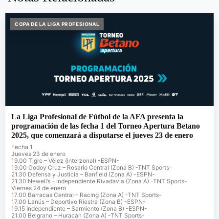
COPA DE LA LIGA PROFESIONAL
La Liga Profesional de Fútbol de la AFA presenta la
programación de las fecha 1 del Torneo Apertura Betano
2025, que comenzará a disputarse el jueves 23 de enero
Fecha 1
Jueves 23 de enero
19.00 Tigre – Vélez (interzonal) -ESPN-
19.00 Godoy Cruz – Rosario Central (Zona B) -TNT Sports-
21.30 Defensa y Justicia – Banfield (Zona A) -ESPN-
21.30 Newell’s – Independiente Rivadavia (Zona A) -TNT Sports-
Viernes 24 de enero
17.00 Barracas Central – Racing (Zona A) -TNT Sports-
17.00 Lanús – Deportivo Riestra (Zona B) -ESPN-
19.15 Independiente – Sarmiento (Zona B) -ESPN-
21.00 Belgrano – Huracán (Zona A) -TNT Sports-