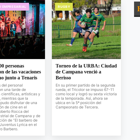
D EMPRESARIAL
RUGBY
00 personas
Torneo de la URBA: Ciudad
on de las vacaciones
de Campana venció a
no junto a Tenaris
Berisso
s del personal
En su primer partido de la segunda
on una tarde de
rueda, el Tricolor se impuso 67-11
científicas, artísticas y
como local y logró su sexta victoria
, mientras que la
de la temporada. Así, ahora se
pudo disfrutar de una
ubica en la 5ª posición del
ón de cine en el
Campeonato de Tercera.
oberto Rocca del
strial de Campana y de
ción de “El barbero de
 Juventus Lyrica en el
o Barbero.