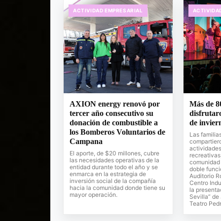
ACTIVIDAD EMPRESARIAL
ACTIVIDA
AXION energy renovó por
Más de 8
tercer año consecutivo su
disfrutar
donación de combustible a
de invier
los Bomberos Voluntarios de
Las familia
Campana
compartier
actividades 
El aporte, de $20 millones, cubre
recreativas
las necesidades operativas de la
comunidad 
entidad durante todo el año y se
doble funci
enmarca en la estrategia de
Auditorio R
inversión social de la compañía
Centro Indu
hacia la comunidad donde tiene su
la presenta
mayor operación.
Sevilla” de
Teatro Pedr