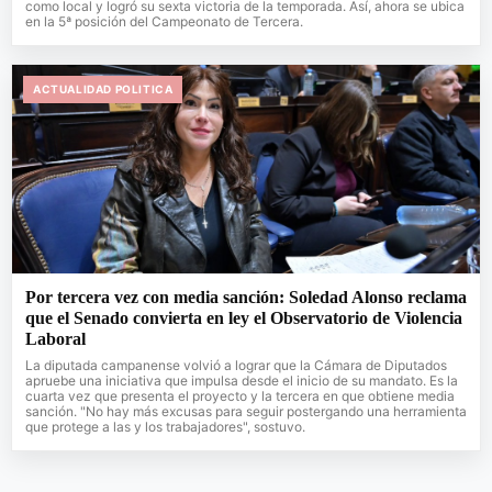
como local y logró su sexta victoria de la temporada. Así, ahora se ubica
en la 5ª posición del Campeonato de Tercera.
ACTUALIDAD POLITICA
Por tercera vez con media sanción: Soledad Alonso reclama
que el Senado convierta en ley el Observatorio de Violencia
Laboral
La diputada campanense volvió a lograr que la Cámara de Diputados
apruebe una iniciativa que impulsa desde el inicio de su mandato. Es la
cuarta vez que presenta el proyecto y la tercera en que obtiene media
sanción. "No hay más excusas para seguir postergando una herramienta
que protege a las y los trabajadores", sostuvo.