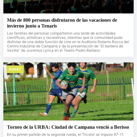
Más de 800 personas disfrutaron de las vacaciones de
invierno junto a Tenaris
Las familias del personal compartieron una tarde de actividades
científicas, artísticas y recreativas, mientras que la comunidad pudo
disfrutar de una doble función de cine en el Auditorio Roberto Rocca del
Centro Industrial de Campana y de la presentación de “El barbero de
Sevilla” de Juventus Lyrica en el Teatro Pedro Barbero.
RUGBY
Torneo de la URBA: Ciudad de Campana venció a Berisso
En su primer partido de la segunda rueda, el Tricolor se impuso 67-11