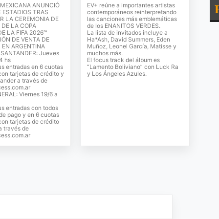
 MEXICANA ANUNCIÓ
EV+ reúne a importantes artistas
E ESTADIOS TRAS
contemporáneos reinterpretando
R LA CEREMONIA DE
las canciones más emblemáticas
 DE LA COPA
de los ENANITOS VERDES.
E LA FIFA 2026™
La lista de invitados incluye a
IÓN DE VENTA DE
Ha*Ash, David Summers, Eden
 EN ARGENTINA
Muñoz, Leonel García, Matisse y
SANTANDER: Jueves
muchos más.
14 hs
El focus track del álbum es
s entradas en 6 cuotas
“Lamento Boliviano” con Luck Ra
con tarjetas de crédito y
y Los Ángeles Azules.
ander a través de
ess.com.ar
RAL: Viernes 19/6 a
us entradas con todos
de pago y en 6 cuotas
con tarjetas de crédito
a través de
ess.com.ar