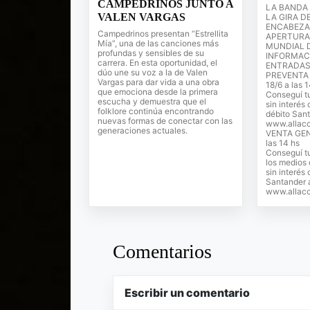
CAMPEDRINOS JUNTO A
LA BANDA
VALEN VARGAS
LA GIRA D
ENCABEZA
Campedrinos presentan “Estrellita
APERTURA
Mía”, una de las canciones más
MUNDIAL D
profundas y sensibles de su
INFORMAC
carrera. En esta oportunidad, el
ENTRADAS
dúo une su voz a la de Valen
PREVENTA 
Vargas para dar vida a una obra
18/6 a las 
que emociona desde la primera
Conseguí tu
escucha y demuestra que el
sin interés 
folklore continúa encontrando
débito Sant
nuevas formas de conectar con las
www.allacc
generaciones actuales.
VENTA GENE
las 14 hs
Conseguí t
los medios 
sin interés 
Santander 
www.allacc
Comentarios
Escribir un comentario