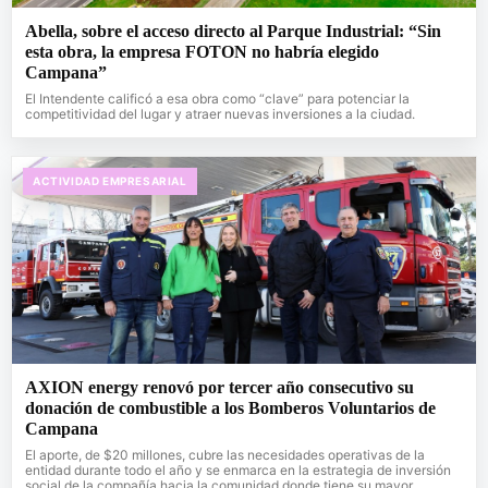
Abella, sobre el acceso directo al Parque Industrial: “Sin
esta obra, la empresa FOTON no habría elegido
Campana”
El Intendente calificó a esa obra como “clave” para potenciar la
competitividad del lugar y atraer nuevas inversiones a la ciudad.
ACTIVIDAD EMPRESARIAL
AXION energy renovó por tercer año consecutivo su
donación de combustible a los Bomberos Voluntarios de
Campana
El aporte, de $20 millones, cubre las necesidades operativas de la
entidad durante todo el año y se enmarca en la estrategia de inversión
social de la compañía hacia la comunidad donde tiene su mayor