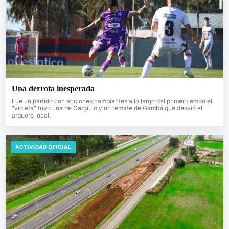
Una derrota inesperada
Fue un partido con acciones cambiantes a lo largo del primer tiempo el
"violeta" tuvo una de Gargiulo y un remate de Gamba que desvió el
arquero local.
ACTIVIDAD OFICIAL