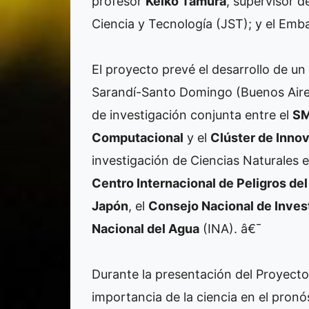
profesor
Keiko Tamura
, supervisor d
Ciencia y Tecnología (JST); y el Emb
El proyecto prevé el desarrollo de u
Sarandí-Santo Domingo (Buenos Aires
de investigación conjunta entre el
SM
Computacional
y el
Clúster de Inno
investigación de Ciencias Naturales 
Centro Internacional de Peligros de
Japón
, el
Consejo Nacional de Inves
Nacional del Agua
(INA). â€¯
Durante la presentación del Proyect
importancia de la ciencia en el pronós