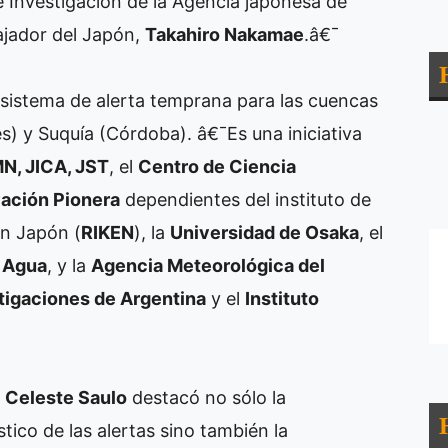
e Investigación de la Agencia japonesa de
ajador del Japón,
Takahiro Nakamae
.â€¯
n sistema de alerta temprana para las cuencas
) y Suquía (Córdoba). â€¯Es una iniciativa
N, JICA, JST
, el
Centro de Ciencia
vación Pionera
dependientes del instituto de
en Japón (
RIKEN
), la
Universidad de Osaka
, el
l Agua
, y la
Agencia Meteorológica del
tigaciones de Argentina
y el
Instituto
o
Celeste Saulo
destacó no sólo la
tico de las alertas sino también la