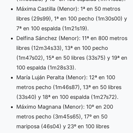
Máxima Castilla (Menor): 1ª en 50 metros
libres (29s99), 1ª en 100 pecho (1m30s00) y
7ª en 100 espalda (1m21s19).
Delfina Sánchez (Menor): 11ª en 800 metros
libres (12m34s33), 13ª en 100 pecho
(1m47s02), 15ª en 50 libres (33s75) y 19ª en
100 espalda (1m28s33).
María Luján Peralta (Menor): 12ª en 100
metros pecho (1m46s87), 13ª en 50 libres
(33s40) y 18ª en 100 espalda (1m27s72).
Máximo Magnana (Menor): 10º en 200
metros pecho (3m45s65), 17º en 50
mariposa (46s04) y 23º en 100 libres