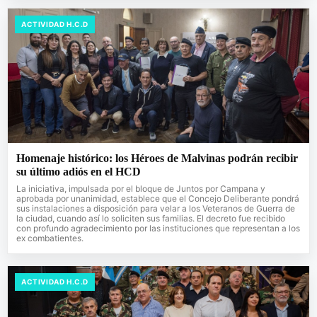
ACTIVIDAD H.C.D
Homenaje histórico: los Héroes de Malvinas podrán recibir
su último adiós en el HCD
La iniciativa, impulsada por el bloque de Juntos por Campana y
aprobada por unanimidad, establece que el Concejo Deliberante pondrá
sus instalaciones a disposición para velar a los Veteranos de Guerra de
la ciudad, cuando así lo soliciten sus familias. El decreto fue recibido
con profundo agradecimiento por las instituciones que representan a los
ex combatientes.
ACTIVIDAD H.C.D