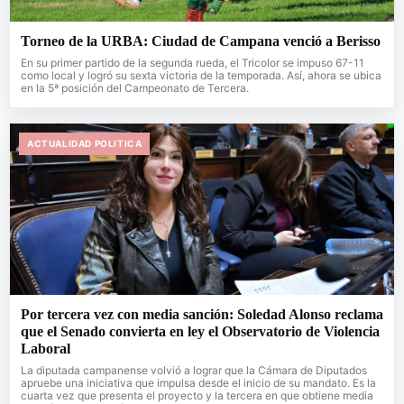
Torneo de la URBA: Ciudad de Campana venció a Berisso
En su primer partido de la segunda rueda, el Tricolor se impuso 67-11
como local y logró su sexta victoria de la temporada. Así, ahora se ubica
en la 5ª posición del Campeonato de Tercera.
ACTUALIDAD POLITICA
Por tercera vez con media sanción: Soledad Alonso reclama
que el Senado convierta en ley el Observatorio de Violencia
Laboral
La diputada campanense volvió a lograr que la Cámara de Diputados
apruebe una iniciativa que impulsa desde el inicio de su mandato. Es la
cuarta vez que presenta el proyecto y la tercera en que obtiene media