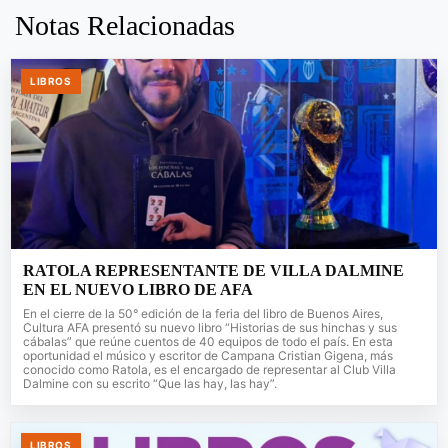
Notas Relacionadas
LIBROS
RATOLA REPRESENTANTE DE VILLA DALMINE
EN EL NUEVO LIBRO DE AFA
En el cierre de la 50° edición de la feria del libro de Buenos Aires,
Cultura AFA presentó su nuevo libro “Historias de sus hinchas y sus
cábalas” que reúne cuentos de 40 equipos de todo el país. En esta
oportunidad el músico y escritor de Campana Cristian Gigena, más
conocido como Ratola, es el encargado de representar al Club Villa
Dalmine con su escrito “Que las hay, las hay”.
LIBROS