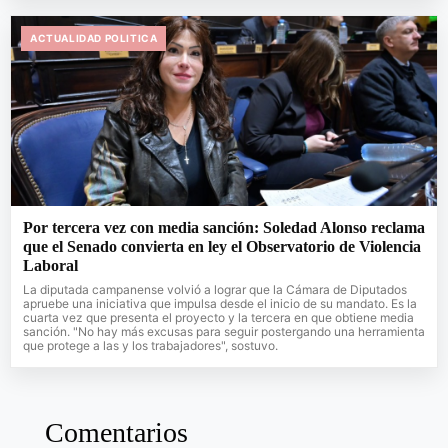
ACTUALIDAD POLITICA
Por tercera vez con media sanción: Soledad Alonso reclama
que el Senado convierta en ley el Observatorio de Violencia
Laboral
La diputada campanense volvió a lograr que la Cámara de Diputados
apruebe una iniciativa que impulsa desde el inicio de su mandato. Es la
cuarta vez que presenta el proyecto y la tercera en que obtiene media
sanción. "No hay más excusas para seguir postergando una herramienta
que protege a las y los trabajadores", sostuvo.
Comentarios