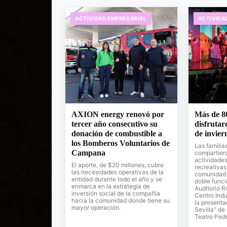
ACTIVIDAD EMPRESARIAL
ACTIVIDA
AXION energy renovó por
Más de 8
tercer año consecutivo su
disfrutar
donación de combustible a
de invier
los Bomberos Voluntarios de
Las familia
Campana
compartier
actividades 
El aporte, de $20 millones, cubre
recreativas
las necesidades operativas de la
comunidad 
entidad durante todo el año y se
doble funci
enmarca en la estrategia de
Auditorio R
inversión social de la compañía
Centro Indu
hacia la comunidad donde tiene su
la presenta
mayor operación.
Sevilla” de
Teatro Pedr