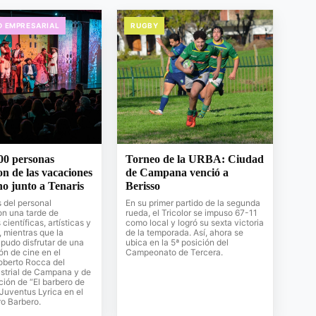
D EMPRESARIAL
RUGBY
00 personas
Torneo de la URBA: Ciudad
on de las vacaciones
de Campana venció a
no junto a Tenaris
Berisso
s del personal
En su primer partido de la segunda
on una tarde de
rueda, el Tricolor se impuso 67-11
científicas, artísticas y
como local y logró su sexta victoria
, mientras que la
de la temporada. Así, ahora se
pudo disfrutar de una
ubica en la 5ª posición del
ón de cine en el
Campeonato de Tercera.
oberto Rocca del
strial de Campana y de
ción de “El barbero de
 Juventus Lyrica en el
o Barbero.