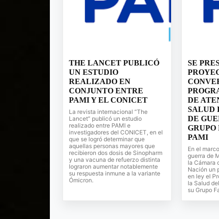
THE LANCET PUBLICÓ
SE PRE
UN ESTUDIO
PROYE
REALIZADO EN
CONVER
CONJUNTO ENTRE
PROGR
PAMI Y EL CONICET
DE ATE
SALUD 
La revista internacional “The
DE GUE
Lancet” publicó un estudio
realizado entre PAMI e
GRUPO 
investigadores del CONICET, en el
PAMI
que se logró determinar que
aquellas personas mayores que
En el marco
recibieron dos dosis de Sinopharm
guerra de M
y una vacuna de refuerzo distinta
la Cámara 
lograron aumentar notablemente
Nación un p
su respuesta inmune a la variante
en ley el P
Ómicron.
la Salud de
su Grupo Fa