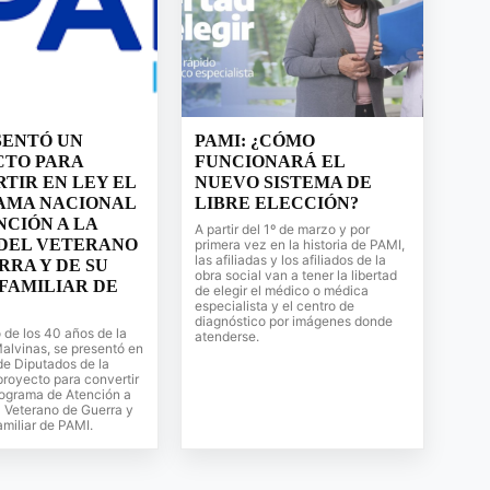
SENTÓ UN
PAMI: ¿CÓMO
CTO PARA
FUNCIONARÁ EL
TIR EN LEY EL
NUEVO SISTEMA DE
AMA NACIONAL
LIBRE ELECCIÓN?
NCIÓN A LA
A partir del 1º de marzo y por
DEL VETERANO
primera vez en la historia de PAMI,
las afiliadas y los afiliados de la
RRA Y DE SU
obra social van a tener la libertad
FAMILIAR DE
de elegir el médico o médica
especialista y el centro de
diagnóstico por imágenes donde
 de los 40 años de la
atenderse.
alvinas, se presentó en
de Diputados de la
royecto para convertir
rograma de Atención a
l Veterano de Guerra y
miliar de PAMI.