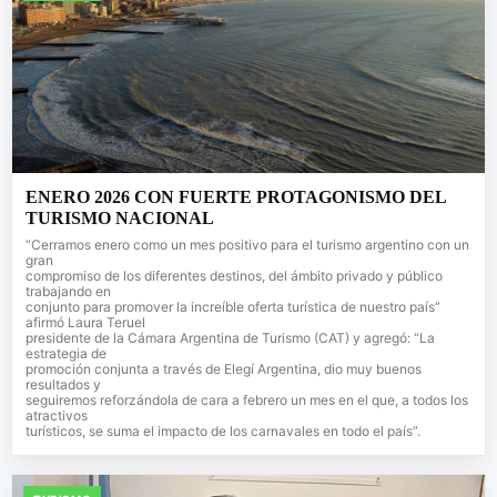
ENERO 2026 CON FUERTE PROTAGONISMO DEL
TURISMO NACIONAL
“Cerramos enero como un mes positivo para el turismo argentino con un
gran
compromiso de los diferentes destinos, del ámbito privado y público
trabajando en
conjunto para promover la increíble oferta turística de nuestro país”
afirmó Laura Teruel
presidente de la Cámara Argentina de Turismo (CAT) y agregó: “La
estrategia de
promoción conjunta a través de Elegí Argentina, dio muy buenos
resultados y
seguiremos reforzándola de cara a febrero un mes en el que, a todos los
atractivos
turísticos, se suma el impacto de los carnavales en todo el país”.