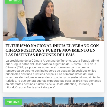
TURISMO
EL TURISMO NACIONAL INICIA EL VERANO CON
CIFRAS POSITIVAS Y FUERTE MOVIMIENTO EN
LAS DISTINTAS REGIONES DEL PAÍS
La presidente de la Cámara Argentina de Turismo, Laura Teruel, afirmó
que "Según datos del Observatorio Argentino de Turismo (OAT) de la
Cámara (CAT) ya podemos apreciar el comienzo de una buena
temporada de verano con indicadores de ocupación positivos en los
principales destinos turísticos del país. Los primeros datos del OAT
muestran alentadores niveles de ocupación y un sostenido movimiento
turístico, lo que genera buenas expectativas para las próximas semanas
en diferentes destinos turísticos de la Costa Atlántica, Córdoba, el
Litoral, Cuyo, el Norte y la Patagonia".
TURISMO