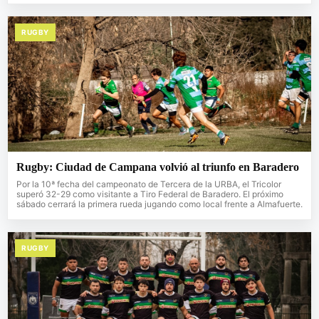
RUGBY
Rugby: Ciudad de Campana volvió al triunfo en Baradero
Por la 10ª fecha del campeonato de Tercera de la URBA, el Tricolor
superó 32-29 como visitante a Tiro Federal de Baradero. El próximo
sábado cerrará la primera rueda jugando como local frente a Almafuerte.
RUGBY