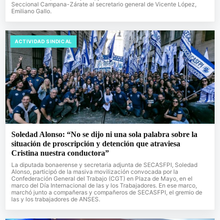
Seccional Campana-Zárate al secretario general de Vicente López,
Emiliano Gallo.
ACTIVIDAD SINDICAL
Soledad Alonso: “No se dijo ni una sola palabra sobre la
situación de proscripción y detención que atraviesa
Cristina nuestra conductora”
La diputada bonaerense y secretaria adjunta de SECASFPI, Soledad
Alonso, participó de la masiva movilización convocada por la
Confederación General del Trabajo (CGT) en Plaza de Mayo, en el
marco del Día Internacional de las y los Trabajadores. En ese marco,
marchó junto a compañeras y compañeros de SECASFPI, el gremio de
las y los trabajadores de ANSES.