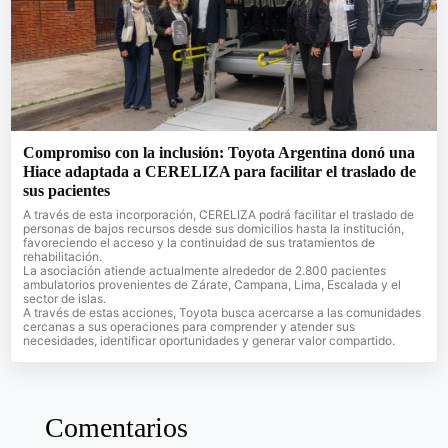
Compromiso con la inclusión: Toyota Argentina donó una
Hiace adaptada a CERELIZA para facilitar el traslado de
sus pacientes
A través de esta incorporación, CERELIZA podrá facilitar el traslado de
personas de bajos recursos desde sus domicilios hasta la institución,
favoreciendo el acceso y la continuidad de sus tratamientos de
rehabilitación.
La asociación atiende actualmente alrededor de 2.800 pacientes
ambulatorios provenientes de Zárate, Campana, Lima, Escalada y el
sector de islas.
A través de estas acciones, Toyota busca acercarse a las comunidades
cercanas a sus operaciones para comprender y atender sus
necesidades, identificar oportunidades y generar valor compartido.
Comentarios