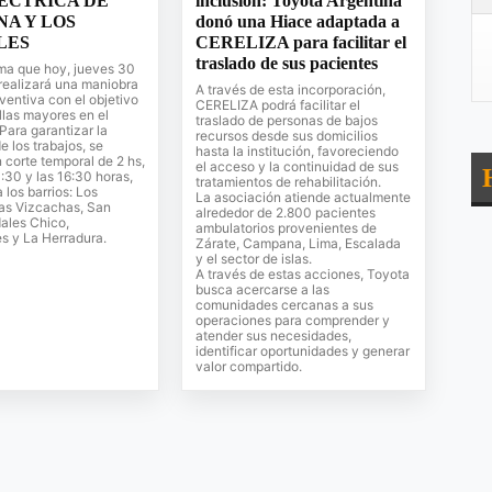
ÉCTRICA DE
inclusión: Toyota Argentina
A Y LOS
donó una Hiace adaptada a
LES
CERELIZA para facilitar el
traslado de sus pacientes
ma que hoy, jueves 30
e realizará una maniobra
A través de esta incorporación,
ventiva con el objetivo
CERELIZA podrá facilitar el
allas mayores en el
traslado de personas de bajos
 Para garantizar la
recursos desde sus domicilios
e los trabajos, se
hasta la institución, favoreciendo
n corte temporal de 2 hs,
el acceso y la continuidad de sus
4:30 y las 16:30 horas,
tratamientos de rehabilitación.
 los barrios: Los
La asociación atiende actualmente
Las Vizcachas, San
alrededor de 2.800 pacientes
ales Chico,
ambulatorios provenientes de
s y La Herradura.
Zárate, Campana, Lima, Escalada
y el sector de islas.
A través de estas acciones, Toyota
busca acercarse a las
comunidades cercanas a sus
operaciones para comprender y
atender sus necesidades,
identificar oportunidades y generar
valor compartido.