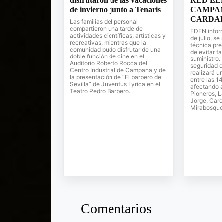
disfrutaron de las vacaciones
RED EL
de invierno junto a Tenaris
CAMPAN
CARDA
Las familias del personal
compartieron una tarde de
EDEN infor
actividades científicas, artísticas y
de julio, s
recreativas, mientras que la
técnica pre
comunidad pudo disfrutar de una
de evitar f
doble función de cine en el
suministro.
Auditorio Roberto Rocca del
seguridad d
Centro Industrial de Campana y de
realizará u
la presentación de “El barbero de
entre las 1
Sevilla” de Juventus Lyrica en el
afectando a
Teatro Pedro Barbero.
Pioneros, 
Jorge, Card
Mirabosque
Comentarios